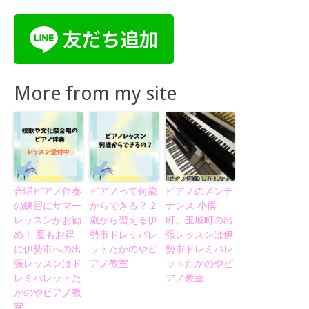
More from my site
合唱ピアノ伴奏
ピアノって何歳
ピアノのメンテ
の練習にサマー
からできる？ 2
ナンス 小俣
レッスンがお勧
歳から習える伊
町、玉城町の出
め！ 夏もお得
勢市ドレミパレ
張レッスンは伊
に伊勢市への出
ットたかのやピ
勢市ドレミパレ
張レッスンはド
アノ教室
ットたかのやピ
レミパレットた
アノ教室
かのやピアノ教
室