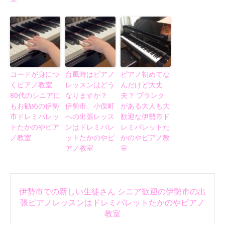
コードが身につ
台風時はピアノ
ピアノ初めてな
くピアノ教室
レッスンはどう
んだけど大丈
80代のシニアに
なりますか？
夫？ ブランク
もお勧めの伊勢
伊勢市、小俣町
がある大人も大
市ドレミパレッ
への出張レッス
歓迎な伊勢市ド
トたかのやピア
ンはドレミパレ
レミパレットた
ノ教室
ットたかのやピ
かのやピアノ教
アノ教室
室
Post
伊勢市での新しい生徒さん シニア歓迎の伊勢市の出
navigation
張ピアノレッスンはドレミパレットたかのやピアノ
教室