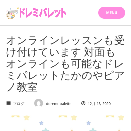
Skip
to
MENU
content
オンラインレッスンも受
け付けています 対面も
オンラインも可能なドレ
ミパレットたかのやピア
ノ教室
ブログ
doremi-palette
12月 18, 2020