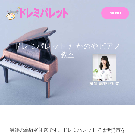
Skip
to
MENU
content
ドレミパレット たかのやピアノ
教室
講師の高野谷礼奈です。ドレミパレットでは伊勢市を