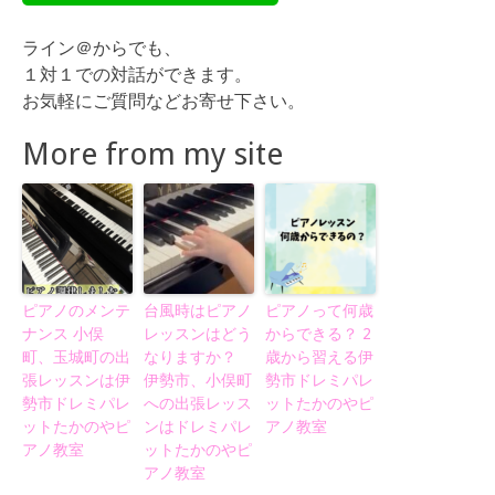
ライン＠からでも、
１対１での対話ができます。
お気軽にご質問などお寄せ下さい。
More from my site
ピアノのメンテ
台風時はピアノ
ピアノって何歳
ナンス 小俣
レッスンはどう
からできる？ 2
町、玉城町の出
なりますか？
歳から習える伊
張レッスンは伊
伊勢市、小俣町
勢市ドレミパレ
勢市ドレミパレ
への出張レッス
ットたかのやピ
ットたかのやピ
ンはドレミパレ
アノ教室
アノ教室
ットたかのやピ
アノ教室