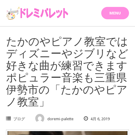
Skip
to
MENU
content
たかのやピアノ教室では
ディズニーやジブリなど
好きな曲が練習できます
ポピュラー音楽も三重県
伊勢市の「たかのやピア
ノ教室」
ブログ
doremi-palette
4月 6, 2019