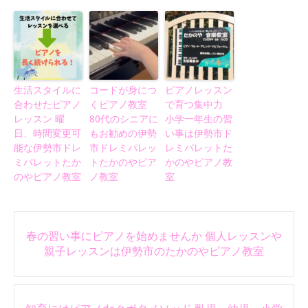
生活スタイルに
コードが身につ
ピアノレッスン
合わせたピアノ
くピアノ教室
で育つ集中力
レッスン 曜
80代のシニアに
小学一年生の習
日、時間変更可
もお勧めの伊勢
い事は伊勢市ド
能な伊勢市ドレ
市ドレミパレッ
レミパレットた
ミパレットたか
トたかのやピア
かのやピアノ教
のやピアノ教室
ノ教室
室
Post
春の習い事にピアノを始めませんか 個人レッスンや
navigation
親子レッスンは伊勢市のたかのやピアノ教室