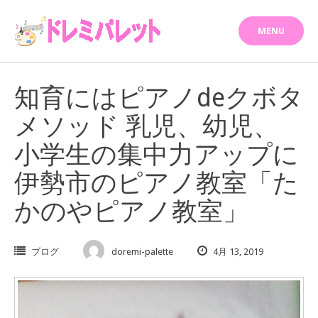
Skip
to
MENU
content
知育にはピアノdeクボタ
メソッド 乳児、幼児、
小学生の集中力アップに
伊勢市のピアノ教室「た
かのやピアノ教室」
ブログ
doremi-palette
4月 13, 2019