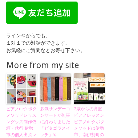
ライン＠からでも、
１対１での対話ができます。
お気軽にご質問などお寄せ下さい。
More from my site
ピアノdeクボタ
多気サンデーコ
2歳からの育脳
メソッドレッス
ンサートが無事
ピアノレッスン
ングッズ制作依
に終わりました
ピアノdeクボタ
頼・代行 伊勢
「ピタゴラスイ
メソッドは伊勢
市の個人出張レ
ッチ」や
市、南伊勢町の