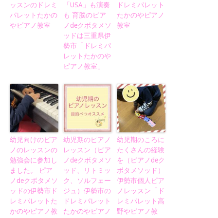
ッスンのドレミ
「USA」も演奏
ドレミパレット
パレットたかの
も 育脳のピア
たかのやピアノ
やピアノ教室
ノdeクボタメソ
教室
ッドは三重県伊
勢市「ドレミパ
レットたかのや
ピアノ教室」
幼児向けのピア
幼児期のピアノ
幼児期のころに
ノのレッスンの
レッスン（ピア
たくさんの経験
勉強会に参加し
ノdeクボタメソ
を（ピアノdeク
ました。 ピア
ッド、リトミッ
ボタメソッド）
ノdeクボタメソ
ク、ソルフェー
伊勢市個人ピア
ッドの伊勢市ド
ジュ）伊勢市の
ノレッスン「ド
レミパレットた
ドレミパレット
レミパレット高
かのやピアノ教
たかのやピアノ
野やピアノ教