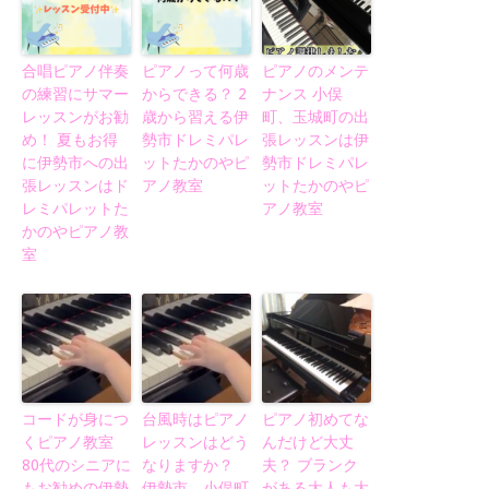
合唱ピアノ伴奏
ピアノって何歳
ピアノのメンテ
の練習にサマー
からできる？ 2
ナンス 小俣
レッスンがお勧
歳から習える伊
町、玉城町の出
め！ 夏もお得
勢市ドレミパレ
張レッスンは伊
に伊勢市への出
ットたかのやピ
勢市ドレミパレ
張レッスンはド
アノ教室
ットたかのやピ
レミパレットた
アノ教室
かのやピアノ教
室
コードが身につ
台風時はピアノ
ピアノ初めてな
くピアノ教室
レッスンはどう
んだけど大丈
80代のシニアに
なりますか？
夫？ ブランク
もお勧めの伊勢
伊勢市、小俣町
がある大人も大