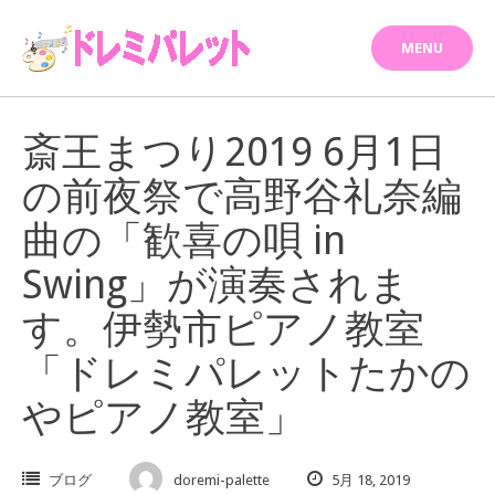
Skip
to
MENU
content
斎王まつり2019 6月1日
の前夜祭で高野谷礼奈編
曲の「歓喜の唄 in
Swing」が演奏されま
す。伊勢市ピアノ教室
「ドレミパレットたかの
やピアノ教室」
ブログ
doremi-palette
5月 18, 2019