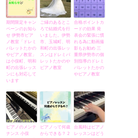
期間限定キャン
ご縁のあるとこ
合格ポイントカ
ペーンのお知ら
ろで結婚式を行
ードの効果 発
せ 伊勢市ピア
いました。伊勢
表会の緊張に慣
ノ教室「ドレミ
市、玉城町、明
れる為に動画撮
パレットたかの
和町の出張レッ
影もお勧め 三
やピアノ教室」
スンはドレミパ
重県伊勢市の個
は小俣町、明和
レットたかのや
別指導のドレミ
町の出張レッス
ピアノ教室
パレットたかの
ンにも対応して
やピアノ教室
います
ピアノのメンテ
ピアノって何歳
台風時はピアノ
ナンス 小俣
からできる？ 2
レッスンはどう