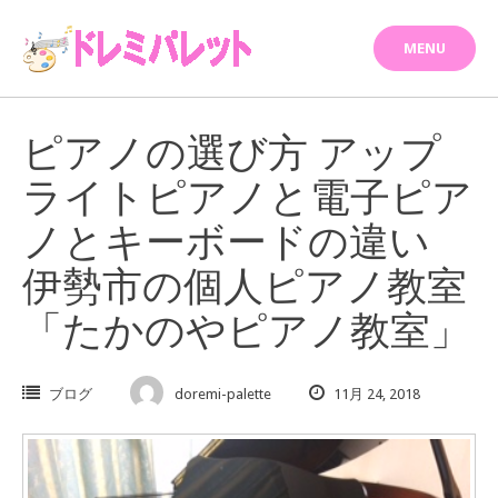
Skip
to
MENU
content
ピアノの選び方 アップ
ライトピアノと電子ピア
ノとキーボードの違い
伊勢市の個人ピアノ教室
「たかのやピアノ教室」
ブログ
doremi-palette
11月 24, 2018