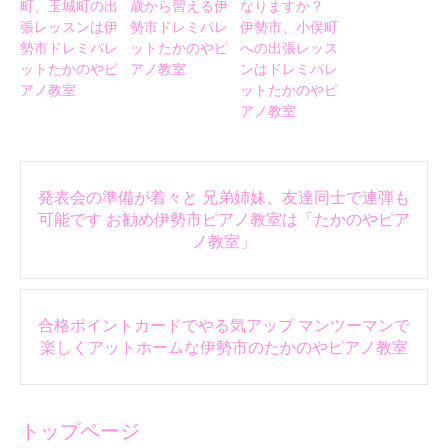
町、玉城町の出
歳から習える伊
なりますか？
張レッスンは伊
勢市ドレミパレ
伊勢市、小俣町
勢市ドレミパレ
ットたかのやピ
への出張レッス
ットたかのやピ
アノ教室
ンはドレミパレ
アノ教室
ットたかのやピ
アノ教室
Post
発表会の準備が着々と 兄弟姉妹、友達同士で連弾も
navigation
可能です お勧め伊勢市ピアノ教室は「たかのやピア
ノ教室」
合格ポイントカードでやる気アップ マンツーマンで
楽しくアットホームな伊勢市のたかのやピアノ教室
トップページ