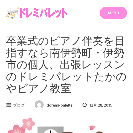
Skip
to
MENU
content
卒業式のピアノ伴奏を目
指すなら南伊勢町・伊勢
市の個人、出張レッスン
のドレミパレットたかの
やピアノ教室
ブログ
doremi-palette
12月 28, 2019