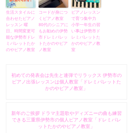
生活スタイルに
コードが身につ
ピアノレッスン
合わせたピアノ
くピアノ教室
で育つ集中力
レッスン 曜
80代のシニアに
小学一年生の習
日、時間変更可
もお勧めの伊勢
い事は伊勢市ド
能な伊勢市ドレ
市ドレミパレッ
レミパレットた
ミパレットたか
トたかのやピア
かのやピアノ教
のやピアノ教室
ノ教室
室
Post
初めての発表会は先生と連弾でリラックス 伊勢市の
navigation
ピアノ出張レッスンは個人教室「ドレミパレットた
かのやピアノ教室」
新年のご挨拶 ドラマ主題歌やディズニーの曲も練習
できる三重県伊勢市の個人ピアノ教室「ドレミパレ
ットたかのやピアノ教室」