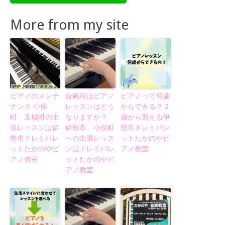
More from my site
ピアノのメンテ
台風時はピアノ
ピアノって何歳
ナンス 小俣
レッスンはどう
からできる？ 2
町、玉城町の出
なりますか？
歳から習える伊
張レッスンは伊
伊勢市、小俣町
勢市ドレミパレ
勢市ドレミパレ
への出張レッス
ットたかのやピ
ットたかのやピ
ンはドレミパレ
アノ教室
アノ教室
ットたかのやピ
アノ教室